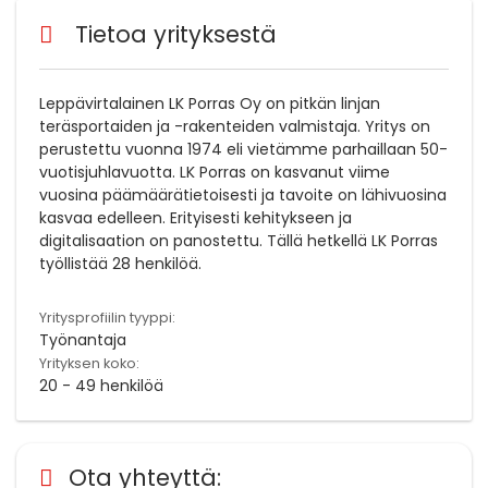
Tietoa yrityksestä
Leppävirtalainen LK Porras Oy on pitkän linjan
teräsportaiden ja -rakenteiden valmistaja. Yritys on
perustettu vuonna 1974 eli vietämme parhaillaan 50-
vuotisjuhlavuotta. LK Porras on kasvanut viime
vuosina päämäärätietoisesti ja tavoite on lähivuosina
kasvaa edelleen. Erityisesti kehitykseen ja
digitalisaation on panostettu. Tällä hetkellä LK Porras
työllistää 28 henkilöä.
Yritysprofiilin tyyppi:
Työnantaja
Yrityksen koko:
20 - 49 henkilöä
Ota yhteyttä: