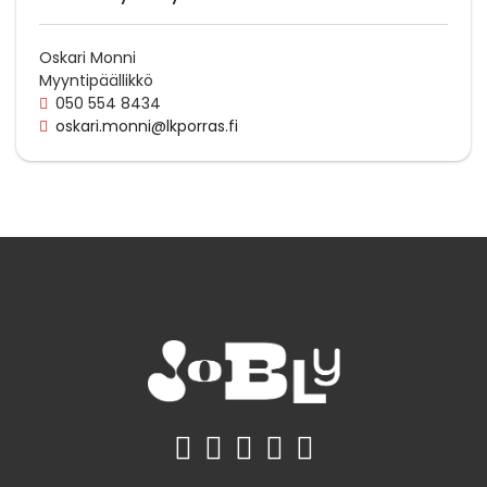
Oskari Monni
Myyntipäällikkö
050 554 8434
oskari.monni@lkporras.fi