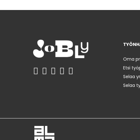
TYÖNHA
Oma prof
Etsi työ
Selaa yr
Selaa t