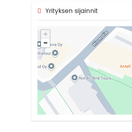
Yrityksen sijainnit
+
−