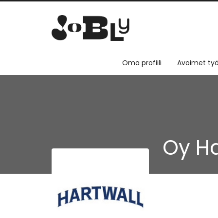
Oma profiili
Avoimet työ
Oy Ha