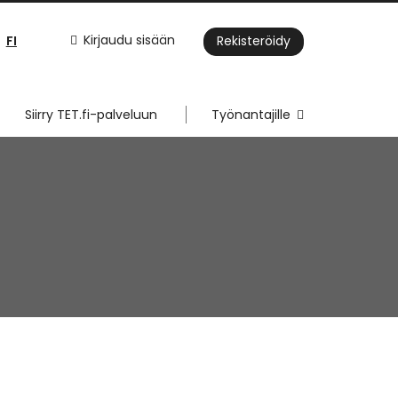
FI
Kirjaudu sisään
Rekisteröidy
Siirry TET.fi-palveluun
Työnantajille