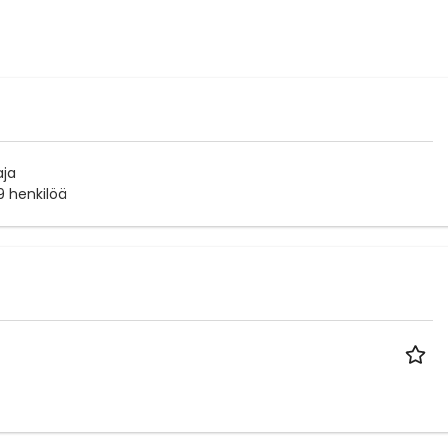
aja
9 henkilöä