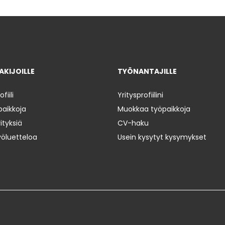
KIJOILLE
TYÖNANTAJILLE
iili
Yritysprofiilini
paikkoja
Muokkaa työpaikkoja
ityksiä
CV-haku
yöluetteloa
Usein kysytyt kysymykset