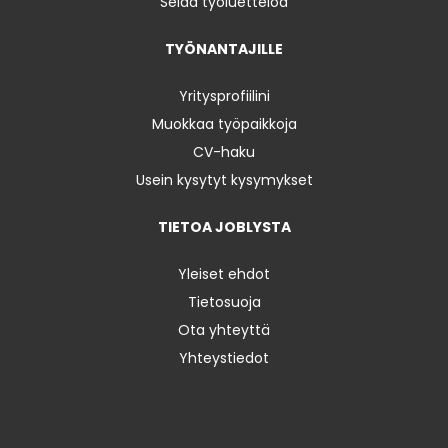
Selaa työluetteloa
TYÖNANTAJILLE
Yritysprofiilini
Muokkaa työpaikkoja
CV-haku
Usein kysytyt kysymykset
TIETOA JOBLYSTA
Yleiset ehdot
Tietosuoja
Ota yhteyttä
Yhteystiedot