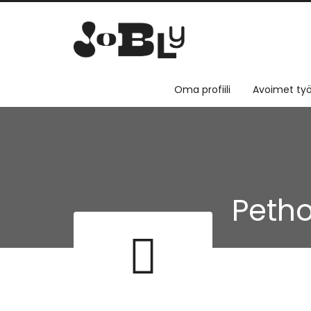
Oma profiili
Avoimet työ
Petho