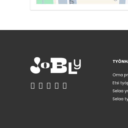
TYÖNHA
Oma prof
Etsi työ
Selaa yr
Selaa t