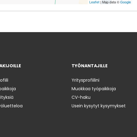
Leaflet
| Map data ©
Google
KIJOILLE
TYÖNANTAJILLE
iili
Yritysprofiilini
paikkoja
Muokkaa työpaikkoja
ityksiä
CV-haku
yöluetteloa
Usein kysytyt kysymykset