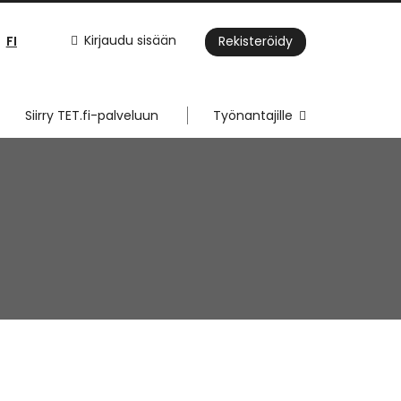
FI
Kirjaudu sisään
Rekisteröidy
Siirry TET.fi-palveluun
Työnantajille