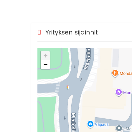
Yrityksen sijainnit
+
−