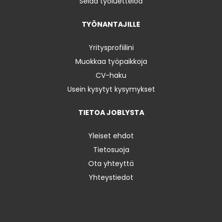
Selaa työluetteloa
TYÖNANTAJILLE
Yritysprofiilini
Muokkaa työpaikkoja
CV-haku
Usein kysytyt kysymykset
TIETOA JOBLYSTA
Yleiset ehdot
Tietosuoja
Ota yhteyttä
Yhteystiedot