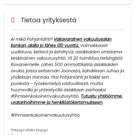
Tietoa yrityksestä
Ai mikä Pohjantähti?
Vakavarainen vakuutusalan
konkari, alalla jo lähes 130 vuotta.
Voimakkaasti
uudistuva, ketterä ja kehittyvä, asiakkaiden omistama
keskinäinen vakuutusyhtiö. Yli 20 toimistoa Helsingistä
Rovaniemelle. Lähes 500 ammattilaista asiakkaiden
avuksi, joista seitsemän Joonasta, kahdeksan Juhaa ja
yhdeksän Hannaa. Yksi Pohjantähti ja kaikki sen
puolesta – työskentelyä vastuullisesti, mutta
huumorilla ja yhteistyöllä asiakkaan parhaaksi
#ihmisenkokoinenvakuutusyhtiö.
Tutustu yhtiöömme,
.
uratarinoihimme ja henkilöstökertomukseen
#ihmisenkokoinenvakuutusyhtiö
Yritysprofiilin tyyppi: