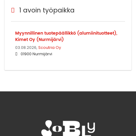
1 avoin työpaikka
Myynnillinen tuotepäällikkö (alumiinituotteet),
Kimet Oy (Nurmijärvi)
03.08.2026,
Scoutria Oy
01900 Nurmijärvi