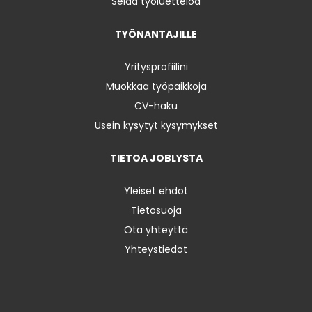
Selaa työluetteloa
TYÖNANTAJILLE
Yritysprofiilini
Muokkaa työpaikkoja
CV-haku
Usein kysytyt kysymykset
TIETOA JOBLYSTA
Yleiset ehdot
Tietosuoja
Ota yhteyttä
Yhteystiedot