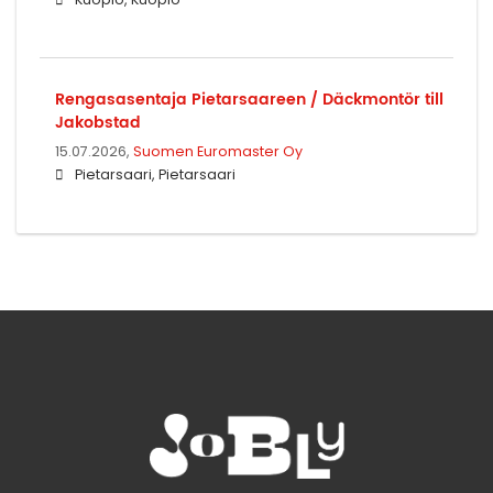
Rengasasentaja Pietarsaareen / Däckmontör till
Jakobstad
15.07.2026,
Suomen Euromaster Oy
Pietarsaari, Pietarsaari