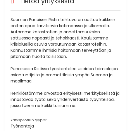
Tietoa yrityksestä
Suomen Punaisen Ristin tehtävä on auttaa kaikkein
eniten apua tarvitsevia kotimaassa ja ulkomailla.
Autamme katastrofien ja onnettomuuksien
sattuessa nopeasti ja tehokkaasti. Koulutamme
kriisialueilla asuvia varautumaan katastrofeihin.
Kannustamme ihmisiä hoitamaan terveyttään ja
pitämään huolta toisistaan.
Punaisessa Ristissä työskentelee useiden toimialojen
asiantuntijoita ja ammattilaisia ympäri Suomea ja
maailmaa.
Henkilöstömme arvostaa erityisesti merkityksellistä ja
innostavaa työtä sekä yhdenvertaista työyhteisöä,
jossa tuemme kaikki toisiamme.
Yritysprofiilin tyyppi:
Työnantaja