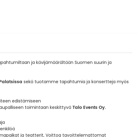
apahtumiltaan ja kävijämäärältään Suomen suurin ja
Palatsissa
sekä tuotamme tapahtumia ja konsertteja myös
aiteen edistämiseen
Talo Events Oy.
kaupalliseen toimintaan keskittyvä
aja
enkilöä
apaikat ja teatterit, Voittoa tavoittelemattomat