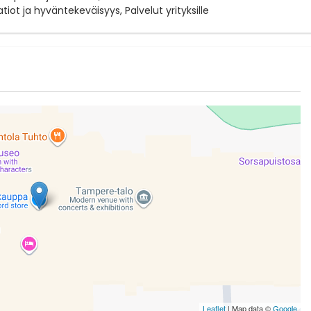
tiot ja hyväntekeväisyys, Palvelut yrityksille
Leaflet
| Map data ©
Google