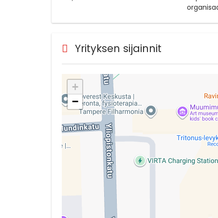
organisaa
Yrityksen sijainnit
+
−