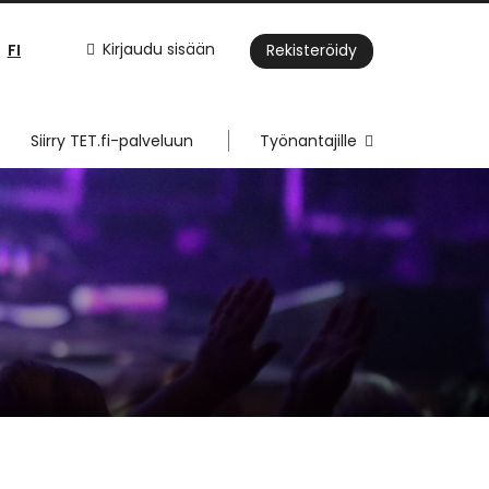
FI
Kirjaudu sisään
Rekisteröidy
Siirry TET.fi-palveluun
Työnantajille