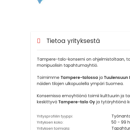
Tietoa yrityksestä
Tampere-talo-konserni on ohjelmistoltaan, t
monipuolisin tapahtumayhtiö.
Tampere-talossa
Tuulensuun 
Toimimme
ja
näiden tilojen ulkopuolella ympäri Suomea.
Konsernissa emoyhtiönä toimii kulttuurin ja t
Tampere-talo Oy
keskittyvä
ja tytäryhtiönä 
Työnant
Yritysprofiilin tyyppi:
50 - 99 h
Yrityksen koko:
Tapahtum
Yrityksen toimiala: