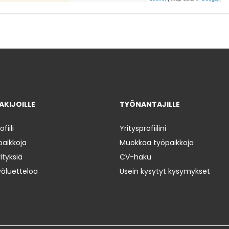
KIJOILLE
TYÖNANTAJILLE
iili
Yritysprofiilini
paikkoja
Muokkaa työpaikkoja
ityksiä
CV-haku
yöluetteloa
Usein kysytyt kysymykset