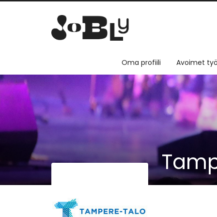
Oma profiili
Avoimet työ
Tamp