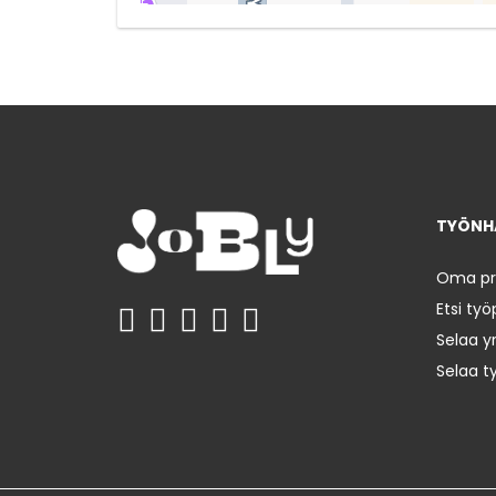
TYÖNHA
Oma prof
Etsi työ
Selaa yr
Selaa t