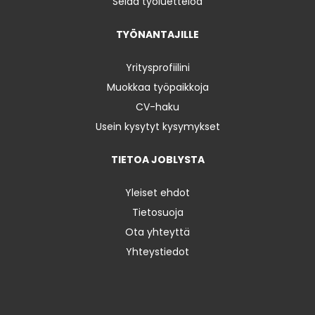
Selaa työluetteloa
TYÖNANTAJILLE
Yritysprofiilini
Muokkaa työpaikkoja
CV-haku
Usein kysytyt kysymykset
TIETOA JOBLYSTA
Yleiset ehdot
Tietosuoja
Ota yhteyttä
Yhteystiedot