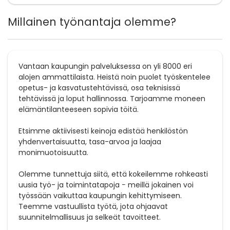
Millainen työnantaja olemme?
Vantaan kaupungin palveluksessa on yli 8000 eri
alojen ammattilaista. Heistä noin puolet työskentelee
opetus- ja kasvatustehtävissä, osa teknisissä
tehtävissä ja loput hallinnossa. Tarjoamme moneen
elämäntilanteeseen sopivia töitä.
Etsimme aktiivisesti keinoja edistää henkilöstön
yhdenvertaisuutta, tasa-arvoa ja laajaa
monimuotoisuutta.
Olemme tunnettuja siitä, että kokeilemme rohkeasti
uusia työ- ja toimintatapoja − meillä jokainen voi
työssään vaikuttaa kaupungin kehittymiseen.
Teemme vastuullista työtä, jota ohjaavat
suunnitelmallisuus ja selkeät tavoitteet.