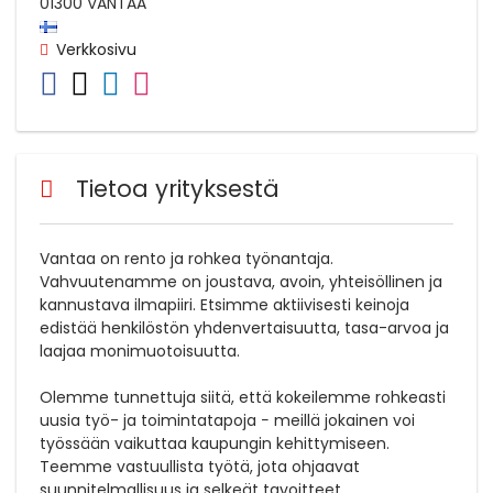
01300
VANTAA
Verkkosivu
Tietoa yrityksestä
Vantaa on rento ja rohkea työnantaja.
Vahvuutenamme on joustava, avoin, yhteisöllinen ja
kannustava ilmapiiri. Etsimme aktiivisesti keinoja
edistää henkilöstön yhdenvertaisuutta, tasa-arvoa ja
laajaa monimuotoisuutta.
Olemme tunnettuja siitä, että kokeilemme rohkeasti
uusia työ- ja toimintatapoja − meillä jokainen voi
työssään vaikuttaa kaupungin kehittymiseen.
Teemme vastuullista työtä, jota ohjaavat
suunnitelmallisuus ja selkeät tavoitteet.