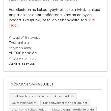
Henkilöstömme kokee työyhteisöt toimiviksi, ja niissä
on paljon sosiaalista pääomaa. Vantaa on hyvin
johdettu kaupunki, jossa lähiesihenkilöiltä saa
...
Lue
lisää »
Yritysprofiilin tyyppi:
Työnantaja
Yrityksen koko:
Yli 1000 henkilöä
Yrityksen toimiala:
Julkinen sektori
TYÖPAIKAN OMINAISUUDET:
Henkilökohtainen koulutus- tai kasvubudjetti
Joustavat työajat
Kansainväliset mahdollisuudet
Liikunta- ja kulttuuriedut
Matala organisaatiohierarkia