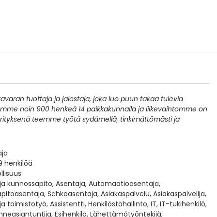
aran tuottaja ja jalostaja, joka luo puun takaa tulevia
stämme noin 900 henkeä 14 paikkakunnalla ja liikevaihtomme on
rityksenä teemme työtä sydämellä, tinkimättömästi ja
aja
9 henkilöä
llisuus
ja kunnossapito, Asentaja, Automaatioasentaja,
itoasentaja, Sähköasentaja, Asiakaspalvelu, Asiakaspalvelija,
ja toimistotyö, Assistentti, Henkilöstöhallinto, IT, IT-tukihenkilö,
enneasiantuntija, Esihenkilö, Lähettämötyöntekijä,