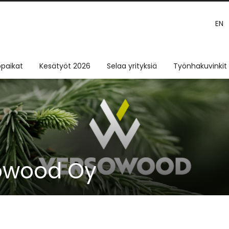
EN
paikat
Kesätyöt 2026
Selaa yrityksiä
Työnhakuvinkit
owood Oy