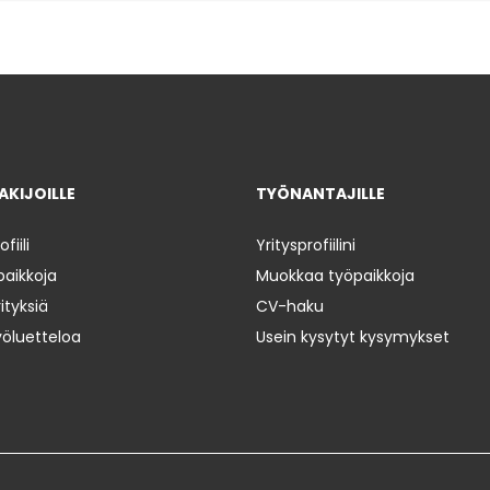
KIJOILLE
TYÖNANTAJILLE
iili
Yritysprofiilini
paikkoja
Muokkaa työpaikkoja
ityksiä
CV-haku
yöluetteloa
Usein kysytyt kysymykset