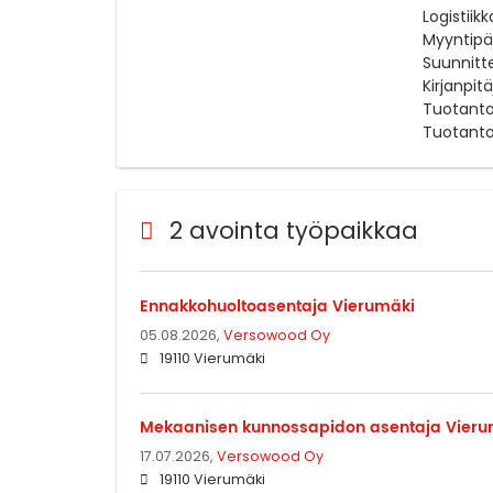
Logistiik
Myyntipää
Suunnitte
Kirjanpit
Tuotanto
Tuotanto
2 avointa työpaikkaa
Ennakkohuoltoasentaja Vierumäki
05.08.2026,
Versowood Oy
19110 Vierumäki
Mekaanisen kunnossapidon asentaja Vieru
17.07.2026,
Versowood Oy
19110 Vierumäki