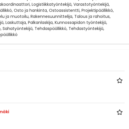
kakoordinaattori, Logistiikkatyöntekijä, Varastotyöntekijä,
llikkö, Osto ja hankinta, Ostoassistentti, Projektipäällikkö,
lu ja muotoilu, Rakennesuunnittelija, Talous ja rahoitus,
äjä, Laskuttaja, Palkanlaskija, Kunnossapidon työntekijä,
, Sahatyöntekijä, Tehdaspäällikkö, Tehdastyöntekijä,
päällikkö
mäki