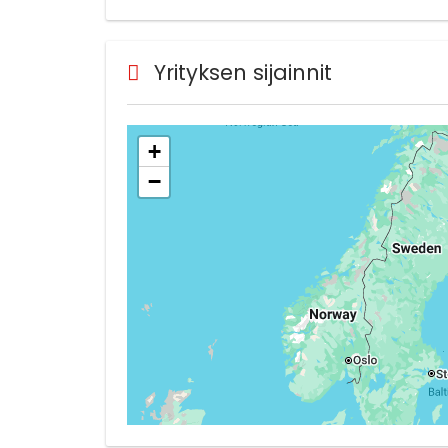
Yrityksen sijainnit
+
−