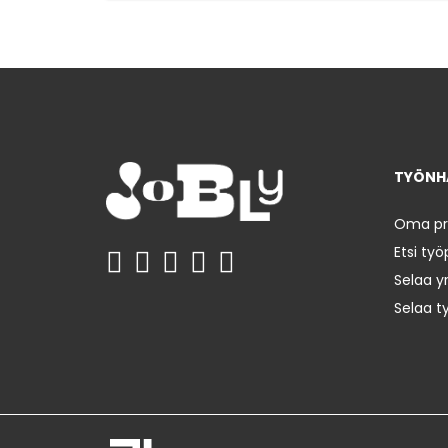
TYÖNHA
Oma prof
Etsi työ
Selaa yr
Selaa t