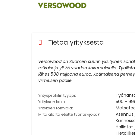
Tietoa yrityksestä
Versowood on Suomen suurin yksityinen sahatav
ratkaisuja yli 75 vuoden kokemuksella. Työlli
lähes 508 miljoona euroa. Kotimaisena perhey
viimeisen päälle.
Työnant
Yritysprofiilin tyyppi:
500 - 99
Yrityksen koko:
Metsäteo
Yrityksen toimiala:
Asennus 
Miltä aloilta etsitte työntekijöitä?:
Kunnossap
Hallinto- 
Tietoliik