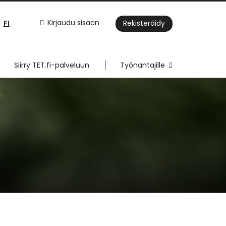
FI
Kirjaudu sisään
Rekisteröidy
Siirry TET.fi-palveluun
Työnantajille