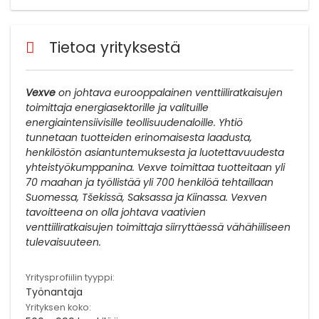
Tietoa yrityksestä
Vexve
on johtava eurooppalainen venttiiliratkaisujen
toimittaja energiasektorille ja valituille
energiaintensiivisille teollisuudenaloille. Yhtiö
tunnetaan tuotteiden erinomaisesta laadusta,
henkilöstön asiantuntemuksesta ja luotettavuudesta
yhteistyökumppanina. Vexve toimittaa tuotteitaan yli
70 maahan ja työllistää yli 700 henkilöä tehtaillaan
Suomessa, Tšekissä, Saksassa ja Kiinassa. Vexven
tavoitteena on olla johtava vaativien
venttiiliratkaisujen toimittaja siirryttäessä vähähiiliseen
tulevaisuuteen.
Yritysprofiilin tyyppi:
Työnantaja
Yrityksen koko: