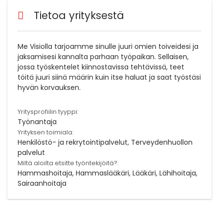
Tietoa yrityksestä
Me Visiolla tarjoamme sinulle juuri omien toiveidesi ja
jaksamisesi kannalta parhaan työpaikan. Sellaisen,
jossa työskentelet kiinnostavissa tehtävissä, teet
töitä juuri siinä määrin kuin itse haluat ja saat työstäsi
hyvän korvauksen.
Yritysprofiilin tyyppi:
Työnantaja
Yrityksen toimiala:
Henkilöstö- ja rekrytointipalvelut, Terveydenhuollon
palvelut
Miltä aloilta etsitte työntekijöitä?:
Hammashoitaja, Hammaslääkäri, Lääkäri, Lähihoitaja,
Sairaanhoitaja