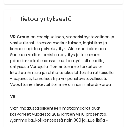
Tietoa yrityksestä
VR Group
on monipuolinen, ympäristöystävällinen ja
vastuullisesti toimiva matkustuksen, logistiikan ja
kunnossapidon palveluyritys. Olemme kokonaan
Suomen valtion omistama yritys ja toimimme
pääasiassa kotimaassa mutta myös ulkomailla,
erityisesti Venäjällä. Toimintamme tarkoitus on
liikuttaa ihmisiä ja rahtia asiakaslähtöisillä ratkaisuilla
– sujuvasti, turvallisesti ja ympäristöystävällisesti.
Vuosittainen liikevaihtomme on noin miljardi euroa.
VR
VR:n
matkustajaliikenteen matkamäärät ovat
kasvaneet vuodesta 2015 lähtien yli 10 prosenttia.
Ajamme kaukoliikenteessä noin 300 ja
...
Lue lisää »