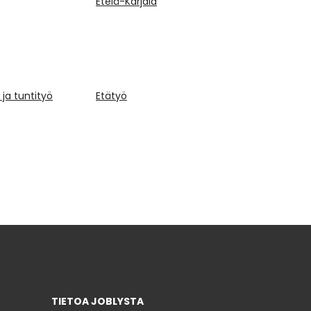
Etelä-Karjala
ja tuntityö
Etätyö
TIETOA JOBLYSTA