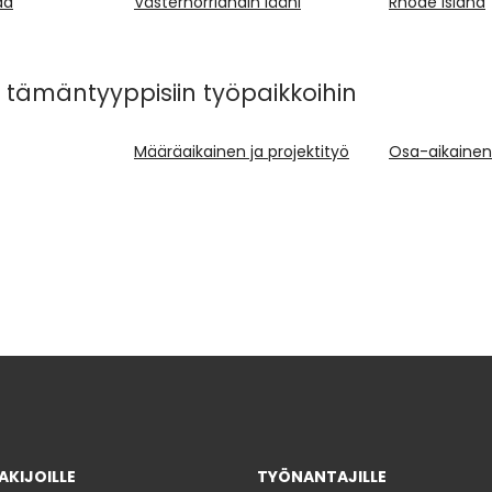
aa
Västernorrlandin lääni
Rhode Island
 tämäntyyppisiin työpaikkoihin
Määräaikainen ja projektityö
Osa-aikainen 
KIJOILLE
TYÖNANTAJILLE