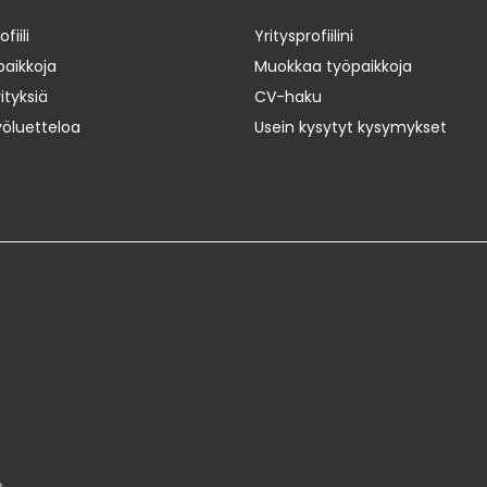
iili
Yritysprofiilini
paikkoja
Muokkaa työpaikkoja
ityksiä
CV-haku
yöluetteloa
Usein kysytyt kysymykset