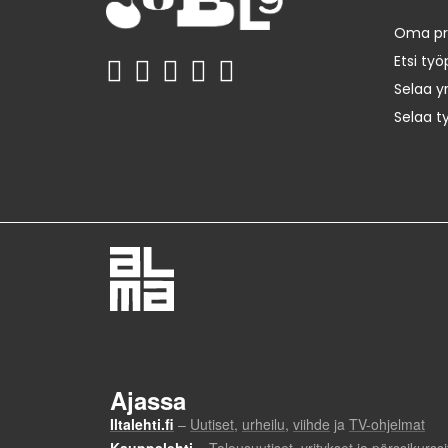
Oma prof
Etsi työ
Selaa yr
Selaa t