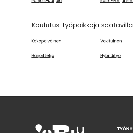
Pohjois-Karjala
Keski-Pohjanm
Koulutus-työpaikkoja saatavilla
Kokopäiväinen
Vakituinen
Harjoittelija
Hybridityö
TYÖNHA