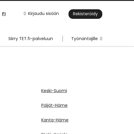
FI
Kirjaudu sisään
Rekisteröidy
Siirry TET.fi-palveluun
Työnantajille
Keski-Suomi
Päijät-Häme
Kanta-Häme