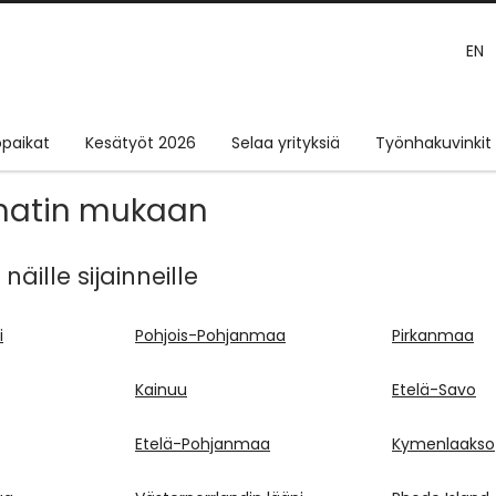
EN
paikat
Kesätyöt 2026
Selaa yrityksiä
Työnhakuvinkit
matin mukaan
äille sijainneille
i
Pohjois-Pohjanmaa
Pirkanmaa
Kainuu
Etelä-Savo
Etelä-Pohjanmaa
Kymenlaakso