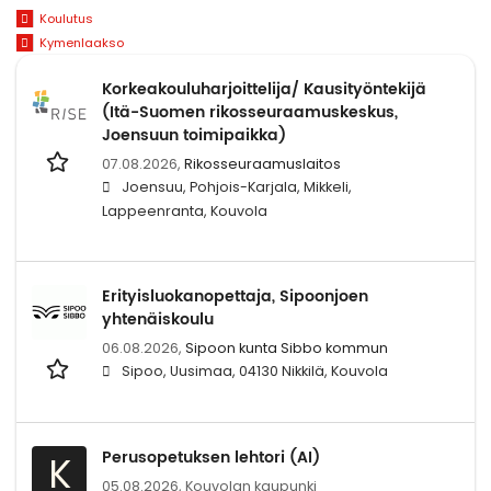
Koulutus
Kymenlaakso
Korkeakouluharjoittelija/ Kausityöntekijä
(Itä-Suomen rikosseuraamuskeskus,
Joensuun toimipaikka)
07.08.2026,
Rikosseuraamuslaitos
Joensuu, Pohjois-Karjala, Mikkeli,
Lappeenranta, Kouvola
Erityisluokanopettaja, Sipoonjoen
yhtenäiskoulu
06.08.2026,
Sipoon kunta Sibbo kommun
Sipoo, Uusimaa, 04130 Nikkilä, Kouvola
Perusopetuksen lehtori (AI)
K
05.08.2026,
Kouvolan kaupunki