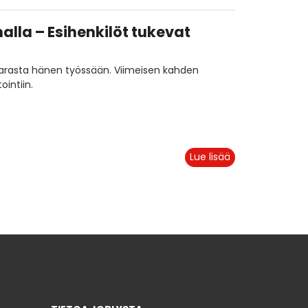
alla – Esihenkilöt tukevat
parasta hänen työssään. Viimeisen kahden
intiin.
Lue lisää