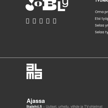
TYÖNHA
Oma prof
Etsi työ
Selaa yr
Selaa t