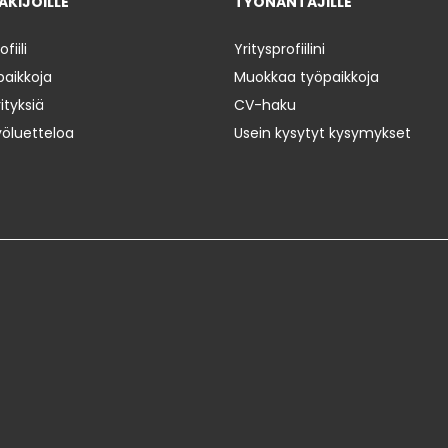
KIJOILLE
TYÖNANTAJILLE
iili
Yritysprofiilini
paikkoja
Muokkaa työpaikkoja
ityksiä
CV-haku
yöluetteloa
Usein kysytyt kysymykset