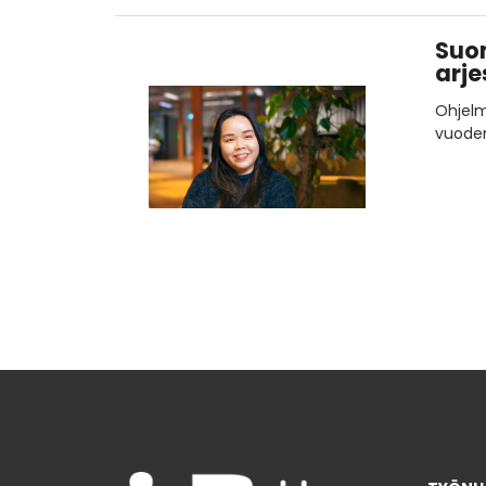
Suom
arje
Ohjelm
vuoden