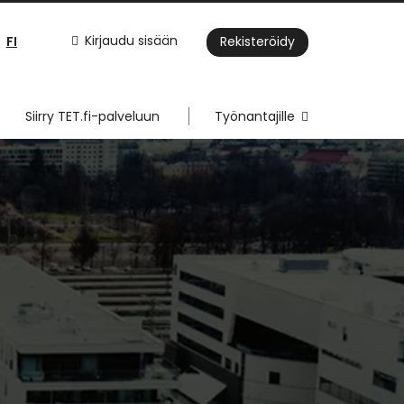
FI
Kirjaudu sisään
Rekisteröidy
Siirry TET.fi-palveluun
Työnantajille