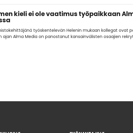
en kieli ei ole vaatimus työpaikkaan Alm
ssa
istokehittäjänä työskentelevän Helenin mukaan kollegat ovat 
 ajan Alma Media on panostanut kansainvälisten osaajien rekryto