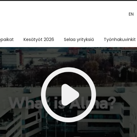
EN
paikat
Kesätyöt 2026
Selaa yrityksiä
Työnhakuvinkit