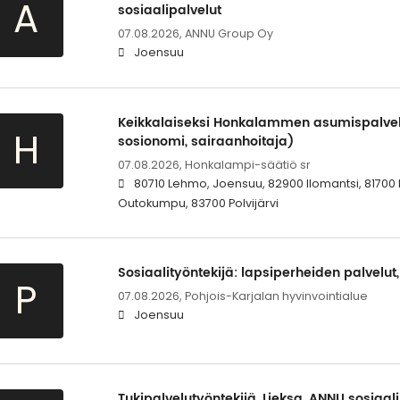
A
sosiaalipalvelut
07.08.2026,
ANNU Group Oy
Joensuu
Keikkalaiseksi Honkalammen asumispalvelui
H
sosionomi, sairaanhoitaja)
07.08.2026,
Honkalampi-säätiö sr
80710 Lehmo, Joensuu, 82900 Ilomantsi, 81700 L
Outokumpu, 83700 Polvijärvi
Sosiaalityöntekijä: lapsiperheiden palvelut
P
07.08.2026,
Pohjois-Karjalan hyvinvointialue
Joensuu
Tukipalvelutyöntekijä, Lieksa, ANNU sosiaal