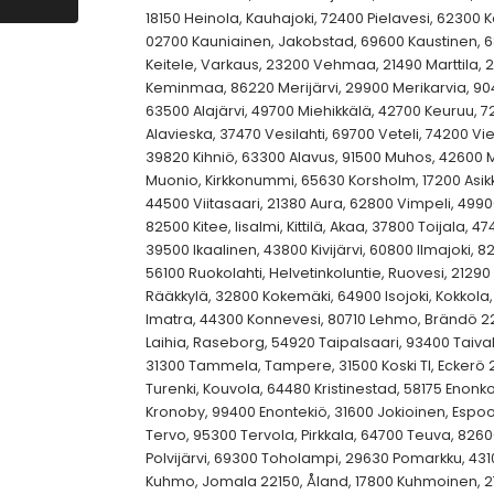
18150 Heinola, Kauhajoki, 72400 Pielavesi, 62300 
02700 Kauniainen, Jakobstad, 69600 Kaustinen, 
Keitele, Varkaus, 23200 Vehmaa, 21490 Marttila, 
Keminmaa, 86220 Merijärvi, 29900 Merikarvia, 9
63500 Alajärvi, 49700 Miehikkälä, 42700 Keuruu, 
Alavieska, 37470 Vesilahti, 69700 Veteli, 74200 Vie
39820 Kihniö, 63300 Alavus, 91500 Muhos, 42600 Mu
Muonio, Kirkkonummi, 65630 Korsholm, 17200 Asikkal
44500 Viitasaari, 21380 Aura, 62800 Vimpeli, 49900
82500 Kitee, Iisalmi, Kittilä, Akaa, 37800 Toijala, 474
39500 Ikaalinen, 43800 Kivijärvi, 60800 Ilmajoki, 82
56100 Ruokolahti, Helvetinkoluntie, Ruovesi, 2129
Rääkkylä, 32800 Kokemäki, 64900 Isojoki, Kokkola, 
Imatra, 44300 Konnevesi, 80710 Lehmo, Brändö 22
Laihia, Raseborg, 54920 Taipalsaari, 93400 Taival
31300 Tammela, Tampere, 31500 Koski Tl, Eckerö 2
Turenki, Kouvola, 64480 Kristinestad, 58175 Enonk
Kronoby, 99400 Enontekiö, 31600 Jokioinen, Espoo
Tervo, 95300 Tervola, Pirkkala, 64700 Teuva, 826
Polvijärvi, 69300 Toholampi, 29630 Pomarkku, 4310
Kuhmo, Jomala 22150, Åland, 17800 Kuhmoinen, 27