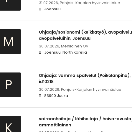
31.07.2026,
Pohjois-Karjalan hyvinvointialue
Joensuu
Ohjaaja/sosionomi (keikkatyö), avopalvelu
M
avopalveluihin, Joensuu
30.07.2026,
Mehiläinen Oy
Joensuu, North Karelia
Ohjaaja: vammaispalvelut (Poikolanpiha),
P
id10218
30.07.2026,
Pohjois-Karjalan hyvinvointialue
83900 Juuka
sairaanhoitaja / lähihoitaja / hoiva-avustaj
K
ammattilainen