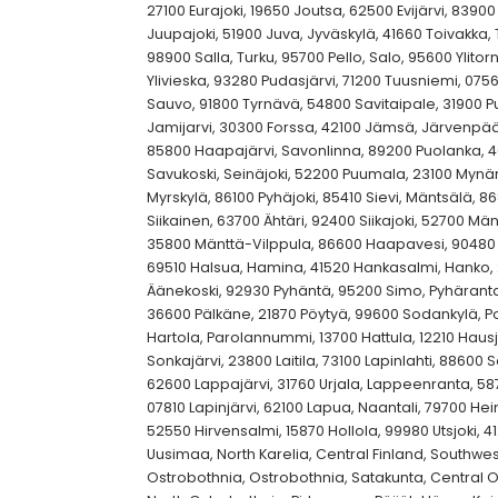
27100 Eurajoki, 19650 Joutsa, 62500 Evijärvi, 8390
Juupajoki, 51900 Juva, Jyväskylä, 41660 Toivakka, 
98900 Salla, Turku, 95700 Pello, Salo, 95600 Ylitor
Ylivieska, 93280 Pudasjärvi, 71200 Tuusniemi, 0756
Sauvo, 91800 Tyrnävä, 54800 Savitaipale, 31900 
Jamijarvi, 30300 Forssa, 42100 Jämsä, Järvenpää, 
85800 Haapajärvi, Savonlinna, 89200 Puolanka,
Savukoski, Seinäjoki, 52200 Puumala, 23100 Mynä
Myrskylä, 86100 Pyhäjoki, 85410 Sievi, Mäntsälä, 8
Siikainen, 63700 Ähtäri, 92400 Siikajoki, 52700 Mänty
35800 Mänttä-Vilppula, 86600 Haapavesi, 90480 H
69510 Halsua, Hamina, 41520 Hankasalmi, Hanko, 
Äänekoski, 92930 Pyhäntä, 95200 Simo, Pyhäranta,
36600 Pälkäne, 21870 Pöytyä, 99600 Sodankylä, Po
Hartola, Parolannummi, 13700 Hattula, 12210 Haus
Sonkajärvi, 23800 Laitila, 73100 Lapinlahti, 88600 
62600 Lappajärvi, 31760 Urjala, Lappeenranta, 587
07810 Lapinjärvi, 62100 Lapua, Naantali, 79700 Hei
52550 Hirvensalmi, 15870 Hollola, 99980 Utsjoki, 4
Uusimaa, North Karelia, Central Finland, Southwes
Ostrobothnia, Ostrobothnia, Satakunta, Central