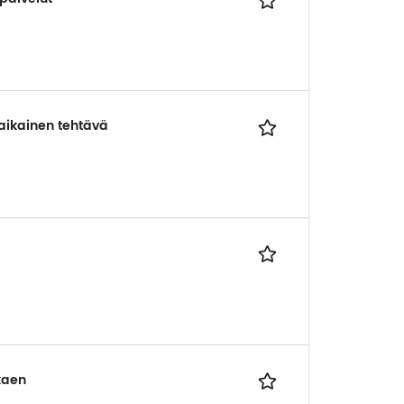
aikainen tehtävä
kaen