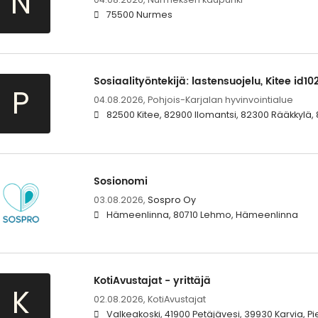
N
75500 Nurmes
Sosiaalityöntekijä: lastensuojelu, Kitee id10
P
04.08.2026,
Pohjois-Karjalan hyvinvointialue
82500 Kitee, 82900 Ilomantsi, 82300 Rääkkylä,
Sosionomi
03.08.2026,
Sospro Oy
Hämeenlinna, 80710 Lehmo, Hämeenlinna
KotiAvustajat - yrittäjä
K
02.08.2026,
KotiAvustajat
Valkeakoski, 41900 Petäjävesi, 39930 Karvia, P