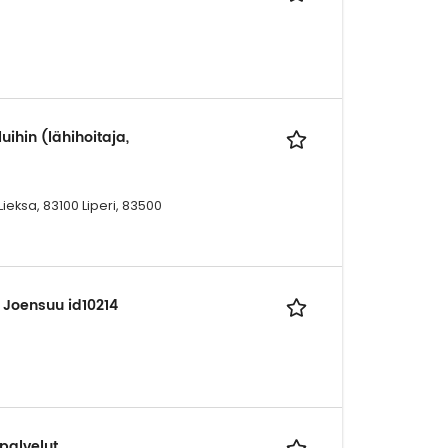
hin (lähihoitaja,
ieksa, 83100 Liperi, 83500
, Joensuu id10214
ipalvelut