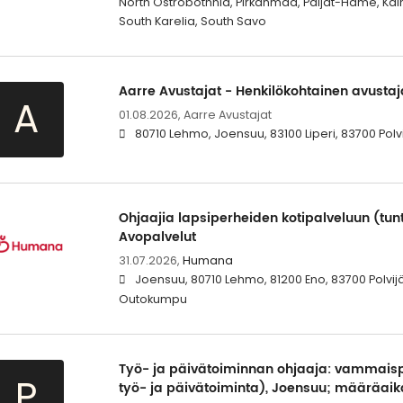
North Ostrobothnia, Pirkanmaa, Päijät-Häme, Kai
South Karelia, South Savo
Aarre Avustajat - Henkilökohtainen avustaj
A
01.08.2026,
Aarre Avustajat
80710 Lehmo, Joensuu, 83100 Liperi, 83700 Polvi
Ohjaajia lapsiperheiden kotipalveluun (tu
Avopalvelut
31.07.2026,
Humana
Joensuu, 80710 Lehmo, 81200 Eno, 83700 Polvijär
Outokumpu
Työ- ja päivätoiminnan ohjaaja: vammaisp
P
työ- ja päivätoiminta), Joensuu; määräaik