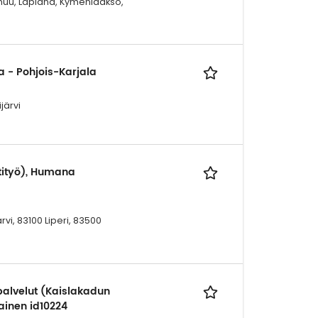
nuu, Lapland, Kymenlaakso,
a - Pohjois-Karjala
järvi
ntityö), Humana
vi, 83100 Liperi, 83500
alvelut (Kaislakadun
ainen id10224