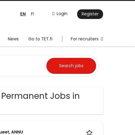
EN
Login
FI
Register
News
Go to TET.fi
For recruiters
 Permanent Jobs in
lueet, ANNU