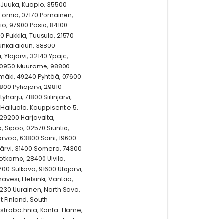
0 Juuka, Kuopio, 35500
Tornio, 07170 Pornainen,
nio, 97900 Posio, 84100
0 Pukkila, Tuusula, 21570
Punkalaidun, 38800
Ylöjärvi, 32140 Ypäjä,
 40950 Muurame, 98800
mäki, 49240 Pyhtää, 07600
6800 Pyhäjärvi, 29810
harju, 71800 Siilinjärvi,
ailuoto, Kauppisentie 5,
29200 Harjavalta,
 Sipoo, 02570 Siuntio,
rvoo, 63800 Soini, 19600
järvi, 31400 Somero, 74300
Sotkamo, 28400 Ulvila,
00 Sulkava, 91600 Utajärvi,
nävesi, Helsinki, Vantaa,
1230 Uurainen, North Savo,
t Finland, South
 Ostrobothnia, Kanta-Häme,