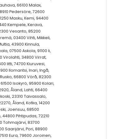
Kauhava, 66100 Malax,
68910 Pedersöre, 72600
21250 Masku, Kemi, 94400
0440 Kempele, Kerava,
72300 Vesanto, 85200
remä, 03400 Vihti, Mikkeli,
ltia, 43900 Kinnula,
a, 07500 Askola, 91100 Ii,
 Virolahti, 34800 Virrat,
00 Iitti, 74700 Kiuruvesi,
900 Ilomantsi, Inari, Ingå,
0 Rusko, 66800 Vörå, 82300
61500 Isokyrö, 95900 Kolari,
920, Åland, Lahti, 66400
koski, 23310 Taivassalo,
2270, Åland, Kotka, 14200
oski, Joensuu, 68500
, 44800 Pihtipudas, 72210
00 Tohmajärvi, 83700
0 Saarijärvi, Pori, 88900
510 Eura, 79600 Joroinen,