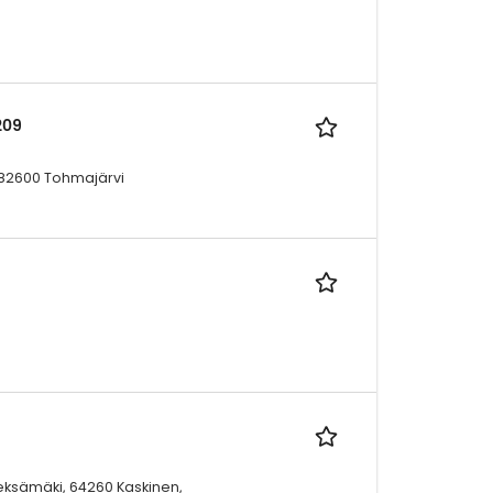
209
 82600 Tohmajärvi
ieksämäki, 64260 Kaskinen,