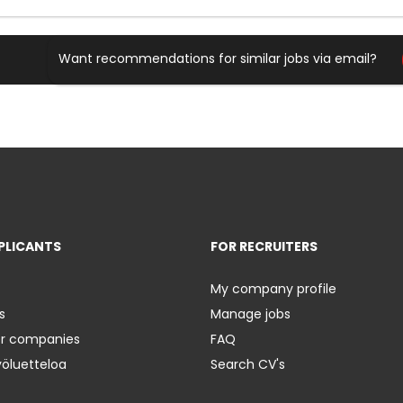
Want recommendations for similar jobs via email?
PLICANTS
FOR RECRUITERS
My company profile
s
Manage jobs
er companies
FAQ
yöluetteloa
Search CV's