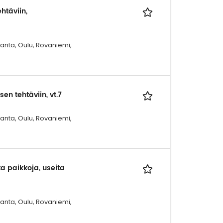
htäviin,
ranta, Oulu, Rovaniemi,
n tehtäviin, vt.7
ranta, Oulu, Rovaniemi,
ta paikkoja, useita
ranta, Oulu, Rovaniemi,