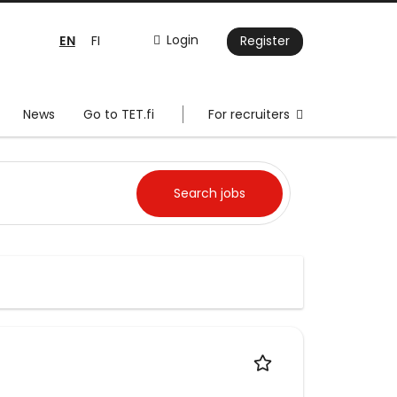
EN
Login
FI
Register
News
Go to TET.fi
For recruiters