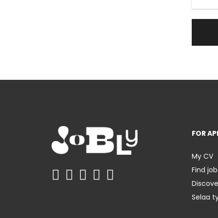
FOR AP
My CV
Find job
Discov
Selaa t