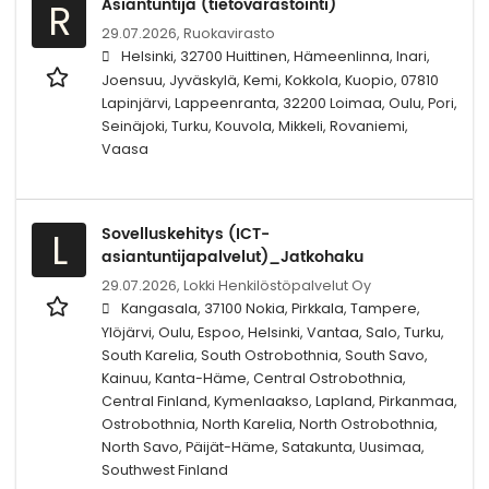
Asiantuntija (tietovarastointi)
R
29.07.2026,
Ruokavirasto
Helsinki, 32700 Huittinen, Hämeenlinna, Inari,
Joensuu, Jyväskylä, Kemi, Kokkola, Kuopio, 07810
Lapinjärvi, Lappeenranta, 32200 Loimaa, Oulu, Pori,
Seinäjoki, Turku, Kouvola, Mikkeli, Rovaniemi,
Vaasa
Sovelluskehitys (ICT-
L
asiantuntijapalvelut)_Jatkohaku
29.07.2026,
Lokki Henkilöstöpalvelut Oy
Kangasala, 37100 Nokia, Pirkkala, Tampere,
Ylöjärvi, Oulu, Espoo, Helsinki, Vantaa, Salo, Turku,
South Karelia, South Ostrobothnia, South Savo,
Kainuu, Kanta-Häme, Central Ostrobothnia,
Central Finland, Kymenlaakso, Lapland, Pirkanmaa,
Ostrobothnia, North Karelia, North Ostrobothnia,
North Savo, Päijät-Häme, Satakunta, Uusimaa,
Southwest Finland