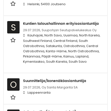
Helsinki, 54100 Joutseno
Kuntien taloushallinnon erityisasiantuntija
S
29.07.2026,
Suupohjan Seutupalvelukeskus Oy
Kauhajoki, North Savo, Uusimaa, North Karelia,
Southwest Finland, Central Finland, South
Ostrobothnia, Satakunta, Ostrobothnia, Central
Ostrobothnia, Kanta-Häme, North Ostrobothnia,
Pirkanmaa, Päijät-Häme, Kainuu, Lapland,
Kymenlaakso, South Karelia, South Savo
Suunnittelija/konenäköasiantuntija
O
29.07.2026,
Oy Santa Margarita SA
Lappeenranta