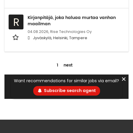
Kirjanpitäjä, joka haluaa murtaa vanhan
R
maailman
04.08.2026,
Rise Technologies Oy
Jyväskylä, Helsinki, Tampere
1
next
✕
Want recommendations for similar jobs via email?
Subscribe search agent