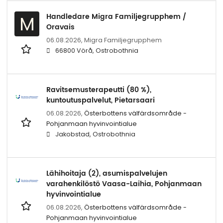
Handledare Migra Familjegrupphem /
M
Oravais
06.08.2026,
Migra Familjegrupphem
66800 Vörå, Ostrobothnia
Ravitsemusterapeutti (80 %),
kuntoutuspalvelut, Pietarsaari
06.08.2026,
Österbottens välfärdsområde -
Pohjanmaan hyvinvointialue
Jakobstad, Ostrobothnia
Lähihoitaja (2), asumispalvelujen
varahenkilöstö Vaasa-Laihia, Pohjanmaan
hyvinvointialue
06.08.2026,
Österbottens välfärdsområde -
Pohjanmaan hyvinvointialue