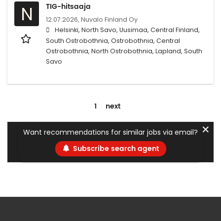
TIG-hitsaaja
N
12.07.2026,
Nuvalo Finland Oy
Helsinki, North Savo, Uusimaa, Central Finland,
South Ostrobothnia, Ostrobothnia, Central
Ostrobothnia, North Ostrobothnia, Lapland, South
Savo
1
next
✕
Want recommendations for similar jobs via email?
Subscribe search agent