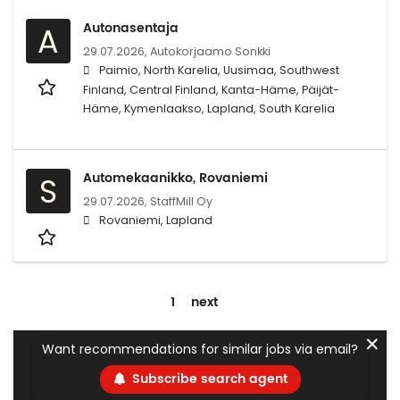
Autonasentaja
A
29.07.2026,
Autokorjaamo Sonkki
Paimio, North Karelia, Uusimaa, Southwest
Finland, Central Finland, Kanta-Häme, Päijät-
Häme, Kymenlaakso, Lapland, South Karelia
Automekaanikko, Rovaniemi
S
29.07.2026,
StaffMill Oy
Rovaniemi, Lapland
1
next
✕
Want recommendations for similar jobs via email?
Subscribe search agent