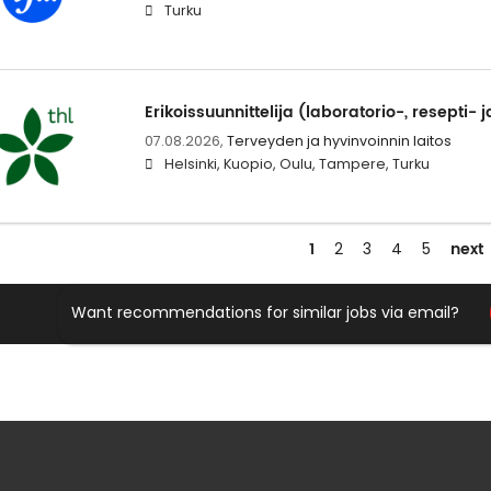
Turku
Erikoissuunnittelija (laboratorio-, resepti- j
07.08.2026,
Terveyden ja hyvinvoinnin laitos
Helsinki, Kuopio, Oulu, Tampere, Turku
1
next
2
3
4
5
Want recommendations for similar jobs via email?