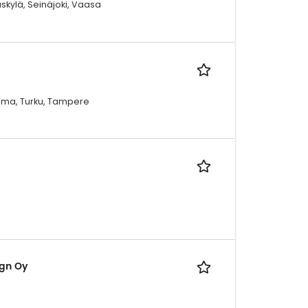
skylä, Seinäjoki, Vaasa
Rauma, Turku, Tampere
ign Oy
u