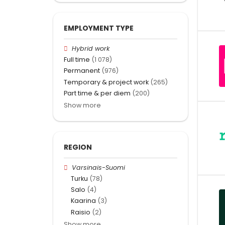
EMPLOYMENT TYPE
Hybrid work
Full time
(1 078)
Permanent
(976)
Temporary & project work
(265)
Part time & per diem
(200)
Show more
REGION
Varsinais-Suomi
Turku
(78)
Salo
(4)
Kaarina
(3)
Raisio
(2)
Show more