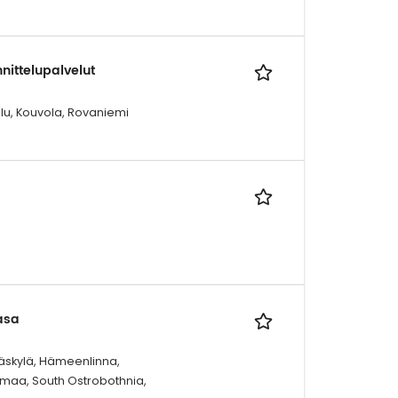
nnittelupalvelut
ulu, Kouvola, Rovaniemi
aasa
väskylä, Hämeenlinna,
nmaa, South Ostrobothnia,