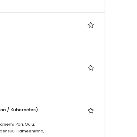
hon / Kubernetes)
niemi, Pori, Oulu,
 Joensuu, Hämeenlinna,