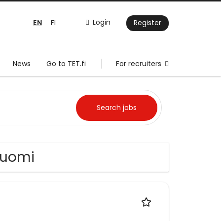
EN
Login
FI
Register
News
Go to TET.fi
For recruiters
Suomi