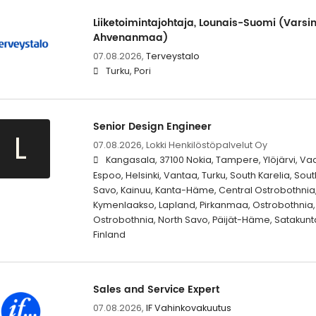
Liiketoimintajohtaja, Lounais-Suomi (Varsi
Ahvenanmaa)
07.08.2026,
Terveystalo
Turku, Pori
Senior Design Engineer
L
07.08.2026,
Lokki Henkilöstöpalvelut Oy
Kangasala, 37100 Nokia, Tampere, Ylöjärvi, Vaas
Espoo, Helsinki, Vantaa, Turku, South Karelia, Sou
Savo, Kainuu, Kanta-Häme, Central Ostrobothnia, 
Kymenlaakso, Lapland, Pirkanmaa, Ostrobothnia, 
Ostrobothnia, North Savo, Päijät-Häme, Satakun
Finland
Sales and Service Expert
07.08.2026,
IF Vahinkovakuutus