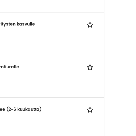
itysten kasvulle
tiuralle
nee (2-6 kuukautta)