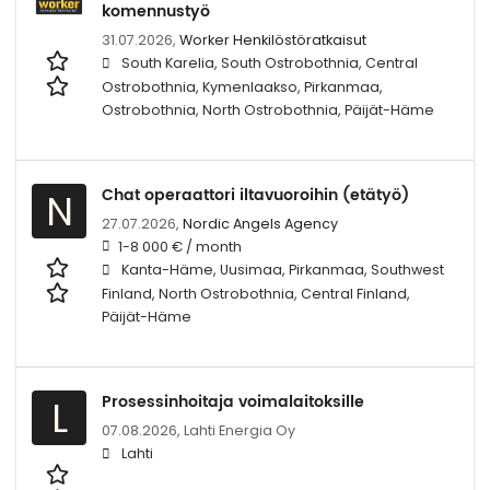
komennustyö
31.07.2026,
Worker Henkilöstöratkaisut
South Karelia, South Ostrobothnia, Central
Ostrobothnia, Kymenlaakso, Pirkanmaa,
Ostrobothnia, North Ostrobothnia, Päijät-Häme
Chat operaattori iltavuoroihin (etätyö)
N
27.07.2026,
Nordic Angels Agency
1-8 000 € / month
Kanta-Häme, Uusimaa, Pirkanmaa, Southwest
Finland, North Ostrobothnia, Central Finland,
Päijät-Häme
Prosessinhoitaja voimalaitoksille
L
07.08.2026,
Lahti Energia Oy
Lahti