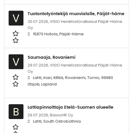
Tuotantotyöntekijä muovialalle, Päijät-häme
V
30.07.2026,
VISIO Henkilöstöratkaisut Päijät-Häme
Oy
15870 Hollola, Päijät-Häme
Saumaaja, Rovaniemi
V
29.07.2026,
VISIO Henkilöstöratkaisut Päijät-Häme
Oy
Lahti, Inari, Kittilä, Rovaniemi, Tornio, 99980
Utsjoki, Lapland
Lattiapinnoittaja Etelä-Suomen alueelle
B
29.07.2026,
BassoHR Oy
Lahti, South Ostrobothnia