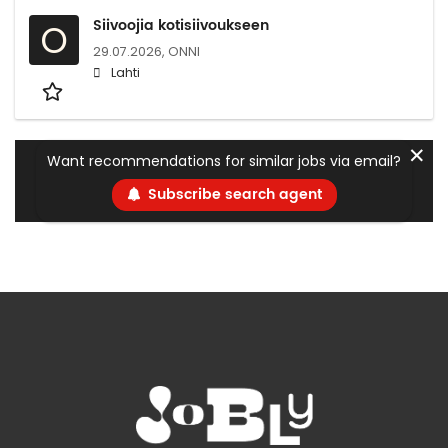
Siivoojia kotisiivoukseen
O
29.07.2026,
ONNI
Lahti
✕
Want recommendations for similar jobs via email?
Subscribe search agent