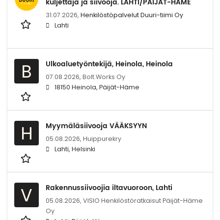
kuljettaja ja siivooja. LAHTI/PÄIJÄT-HÄME
31.07.2026,
Henkilöstöpalvelut Duuri-tiimi Oy
Lahti
Ulkoaluetyöntekijä, Heinola, Heinola
B
07.08.2026,
Bolt.Works Oy
18150 Heinola, Päijät-Häme
Myymäläsiivooja VÄÄKSYYN
H
05.08.2026,
Huippurekry
Lahti, Helsinki
Rakennussiivoojia iltavuoroon, Lahti
V
05.08.2026,
VISIO Henkilöstöratkaisut Päijät-Häme
Oy