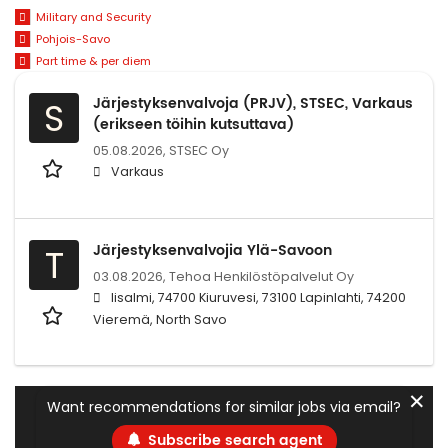
Military and Security
Pohjois-Savo
Part time & per diem
Järjestyksenvalvoja (PRJV), STSEC, Varkaus
S
(erikseen töihin kutsuttava)
05.08.2026,
STSEC Oy
Varkaus
Järjestyksenvalvojia Ylä-Savoon
T
03.08.2026,
Tehoa Henkilöstöpalvelut Oy
Iisalmi, 74700 Kiuruvesi, 73100 Lapinlahti, 74200
Vieremä, North Savo
✕
Want recommendations for similar jobs via email?
Subscribe search agent