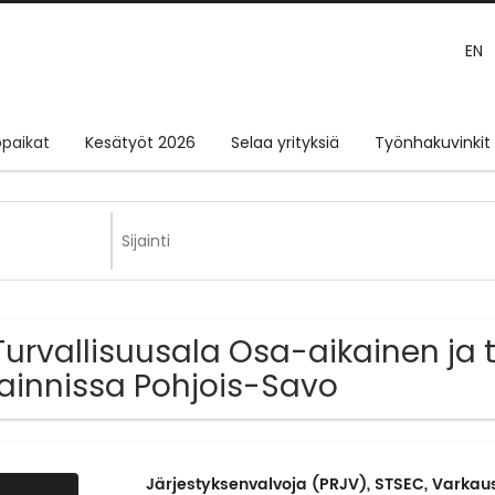
EN
paikat
Kesätyöt 2026
Selaa yrityksiä
Työnhakuvinkit
Turvallisuusala Osa-aikainen ja 
jainnissa Pohjois-Savo
Järjestyksenvalvoja (PRJV), STSEC, Varkaus