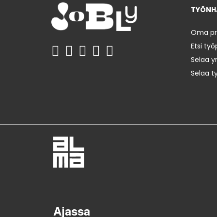
TYÖNHA
Oma prof
Etsi työ
Selaa yr
Selaa t