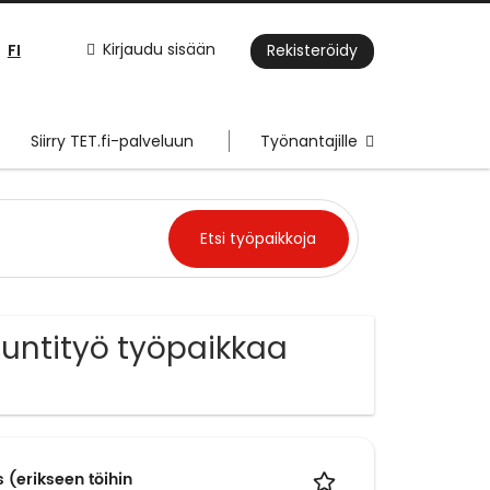
FI
Kirjaudu sisään
Rekisteröidy
Siirry TET.fi-palveluun
Työnantajille
tuntityö työpaikkaa
 (erikseen töihin