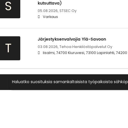
S
kutsuttava)
05.08.2026,
STSEC Oy
Varkaus
Järjestyksenvalvojia Ylä-Savoon
T
03.08.2026,
Tehoa Henkilöstöpalvelut Oy
Iisalmi, 74700 Kiuruvesi, 73100 Lapinlahti, 742
Haluatko suosituksia samankaltaisista työpaikoista sähköp