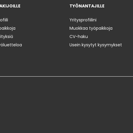
KIJOILLE
TYÖNANTAJILLE
iili
Yritysprofiilini
paikkoja
Muokkaa työpaikkoja
ityksiä
CV-haku
yöluetteloa
Usein kysytyt kysymykset