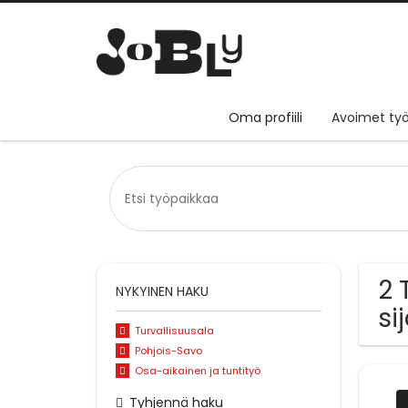
Oma profiili
Avoimet työ
2 
NYKYINEN HAKU
si
Turvallisuusala
Pohjois-Savo
Osa-aikainen ja tuntityö
Tyhjennä haku