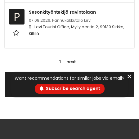
Sesonkityöntekijä ravintolaan
P
07.08.2026,
Pannukakkutalo Levi
Levi Tourist Office, Myllyjoentie 2, 99130 Sirkka,
Kittilä
1
next
✕
Want recommendations for similar jobs via email?
Subscribe search agent