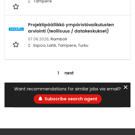
Tampere
Projektipäällikkö ympäristövaikutusten
arviointi (teollisuus / datakeskukset)
07.08.2026,
Ramboll
Espoo, Lahti, Tampere, Turku
1
next
✕
Want recommendations for similar jobs via email?
Subscribe search agent