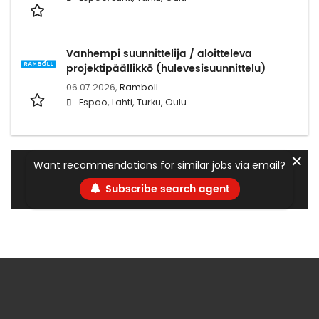
Vanhempi suunnittelija / aloitteleva
projektipäällikkö (hulevesisuunnittelu)
06.07.2026,
Ramboll
Espoo, Lahti, Turku, Oulu
✕
Want recommendations for similar jobs via email?
Subscribe search agent