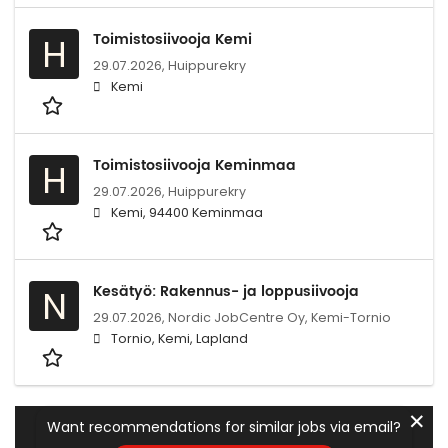
Toimistosiivooja Kemi
H
29.07.2026,
Huippurekry
Kemi
Toimistosiivooja Keminmaa
H
29.07.2026,
Huippurekry
Kemi, 94400 Keminmaa
Kesätyö: Rakennus- ja loppusiivooja
N
29.07.2026,
Nordic JobCentre Oy, Kemi-Tornio
Tornio, Kemi, Lapland
✕
Want recommendations for similar jobs via email?