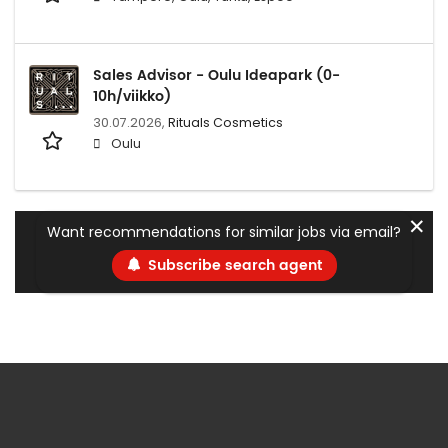
Sales Advisor - Oulu Ideapark (0-
10h/viikko)
30.07.2026,
Rituals Cosmetics
Oulu
✕
Want recommendations for similar jobs via email?
Subscribe search agent