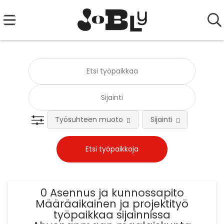
Työsuhteen muoto
Sijainti
Tehtä
0 Asennus ja kunnossapito
Määräaikainen ja projektityö
työpaikkaa sijainnissa