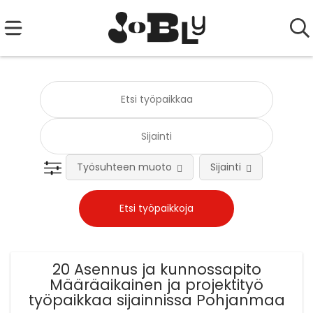
Työsuhteen muoto
Sijainti
Tehtä
20 Asennus ja kunnossapito
Määräaikainen ja projektityö
työpaikkaa sijainnissa Pohjanmaa