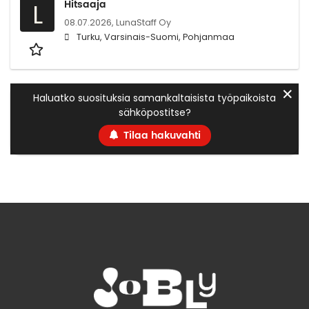
Hitsaaja
L
08.07.2026,
LunaStaff Oy
Turku, Varsinais-Suomi, Pohjanmaa
✕
Haluatko suosituksia samankaltaisista työpaikoista
sähköpostitse?
Tilaa hakuvahti