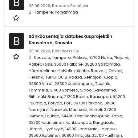
B
03.08.2026,
Bondata Seinäjoki
Tampere, Pohjanmaa
Sähköasentajia datakeskusprojektiin
B
Kouvolaan, Kouvola
03.08.2026,
Bolt.Works Oy
Kouvola, Tampere, Pirkkala, 37100 Nokia, Ylöjärvi,
Valkeakoski, 36600 Pälkäne, 38200 Sastamala,
Hämeenlinna, Helvetinkoluntie, Ruovesi, Orivesi,
Helsinki, Turku, Oulu, Vaasa, Seinäjoki, Kuopio,
34800 Virrat, 23500 Uusikaupunki, Tuusula,
Tammela, 31400 Somero, Sipoo, Savonlinna,
Riihimäki, Rauma, 21200 Raisio, Raasepori, 52200
Puumala, Porvoo, Pori, 39700 Parkano, 01900
Nurmijärvi, Naantali, Mäntsälä, Mikkeli, 32200
Loimaa, Laukaa, 64480 Kristiinankaupunki, Kotka,
02700 Kauniainen, Kankaanpää, Kangasala,
Jämsä, Jyväskylä, 14200 Janakkala, Joensuu,
39500 Ikaalinen, 60800 Ilmajoki, 32700 Huittinen,