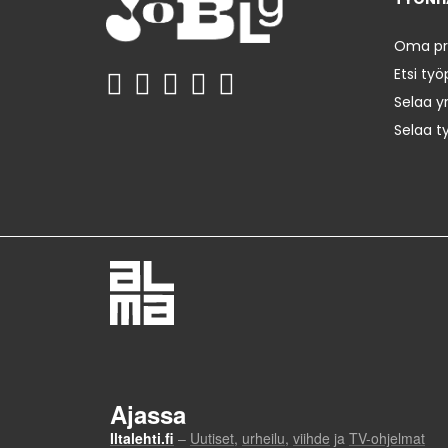
Oma prof
Etsi työ
Selaa yr
Selaa t