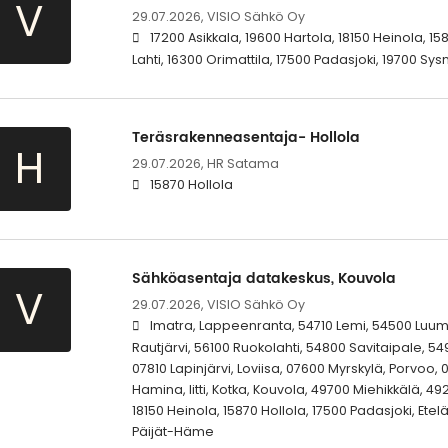
V
29.07.2026,
VISIO Sähkö Oy
17200 Asikkala, 19600 Hartola, 18150 Heinola, 15
Lahti, 16300 Orimattila, 17500 Padasjoki, 19700 S
Teräsrakenneasentaja- Hollola
H
29.07.2026,
HR Satama
15870 Hollola
Sähköasentaja datakeskus, Kouvola
V
29.07.2026,
VISIO Sähkö Oy
Imatra, Lappeenranta, 54710 Lemi, 54500 Luumä
Rautjärvi, 56100 Ruokolahti, 54800 Savitaipale, 54
07810 Lapinjärvi, Loviisa, 07600 Myrskylä, Porvoo, 
Hamina, Iitti, Kotka, Kouvola, 49700 Miehikkälä, 49
18150 Heinola, 15870 Hollola, 17500 Padasjoki, Ete
Päijät-Häme