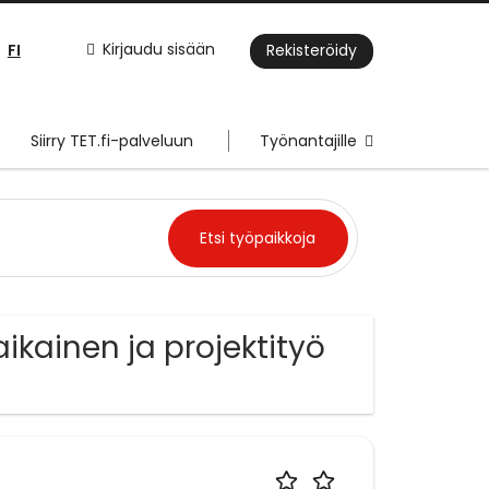
FI
Kirjaudu sisään
Rekisteröidy
Siirry TET.fi-palveluun
Työnantajille
kainen ja projektityö