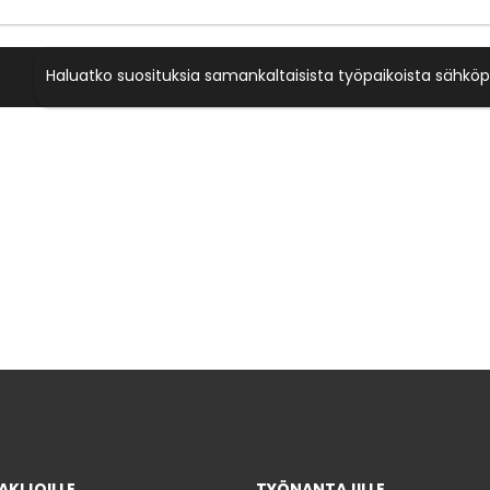
Haluatko suosituksia samankaltaisista työpaikoista sähköp
KIJOILLE
TYÖNANTAJILLE