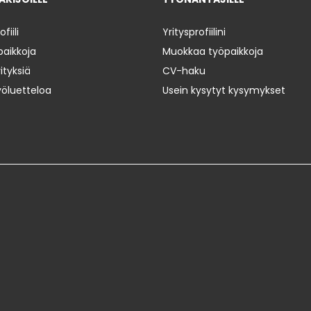
iili
Yritysprofiilini
paikkoja
Muokkaa työpaikkoja
ityksiä
CV-haku
yöluetteloa
Usein kysytyt kysymykset