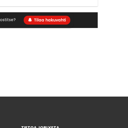
Tilaa hakuvahti
ostitse?
TIETOA JOBLYSTA