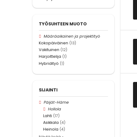
TYÖSUHTEEN MUOTO
Määräaikainen ja projektityö
Kokopäiväinen
(13)
Vakituinen
(12)
Harjoittelija
(1)
Hybridityö
(1)
SIJAINTI
Päijät-Häme
Hollola
Lahti
(17)
Asikkala
(4)
Heinola
(4)
Näytä lisää »