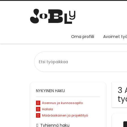
Oma profiili
Avoimet työ
3 
NYKYINEN HAKU
ty
Asennus ja kunnossapito
Hollola
Määräaikainen ja projektityö
Tyhjennä haku