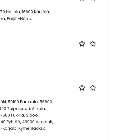
870 Hollola, 16600 Kärkölä,
ysmä, Päijät-Häme
ki, 59100 Parikkala, 56800
920 Taipalsaari, Askola,
07560 Pukkila, Sipoo,
240 Pyhtää, 49900 Virolahti,
lä-Karjala, Kymenlaakso,