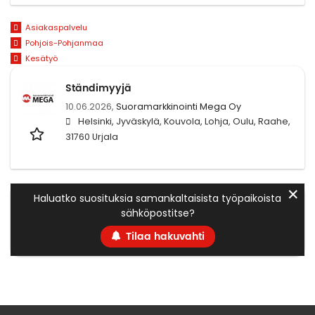
Asiakaspalvelu
Pohjois-Pohjanmaa
Kesätyö
Ständimyyjä
10.06.2026,
Suoramarkkinointi Mega Oy
Helsinki, Jyväskylä, Kouvola, Lohja, Oulu, Raahe,
31760 Urjala
✕
Haluatko suosituksia samankaltaisista työpaikoista
sähköpostitse?
Tilaa hakuvahti