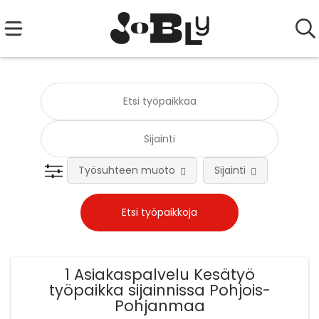
Työsuhteen muoto
Sijainti
Tehtä
1 Asiakaspalvelu Kesätyö
työpaikka sijainnissa Pohjois-
Pohjanmaa