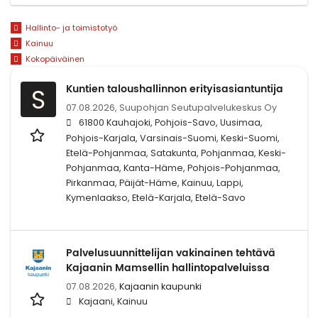
Hallinto- ja toimistotyö
Kainuu
Kokopäiväinen
Kuntien taloushallinnon erityisasiantuntija
S
07.08.2026,
Suupohjan Seutupalvelukeskus Oy
61800 Kauhajoki, Pohjois-Savo, Uusimaa,
Pohjois-Karjala, Varsinais-Suomi, Keski-Suomi,
Etelä-Pohjanmaa, Satakunta, Pohjanmaa, Keski-
Pohjanmaa, Kanta-Häme, Pohjois-Pohjanmaa,
Pirkanmaa, Päijät-Häme, Kainuu, Lappi,
Kymenlaakso, Etelä-Karjala, Etelä-Savo
Palvelusuunnittelijan vakinainen tehtävä
Kajaanin Mamsellin hallintopalveluissa
07.08.2026,
Kajaanin kaupunki
Kajaani, Kainuu