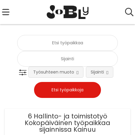
Työsuhteen muoto
Sijainti
Tehtä
6 Hallinto- ja toimistotyö
Kokopäiväinen työpaikkaa
sijainnissa Kainuu