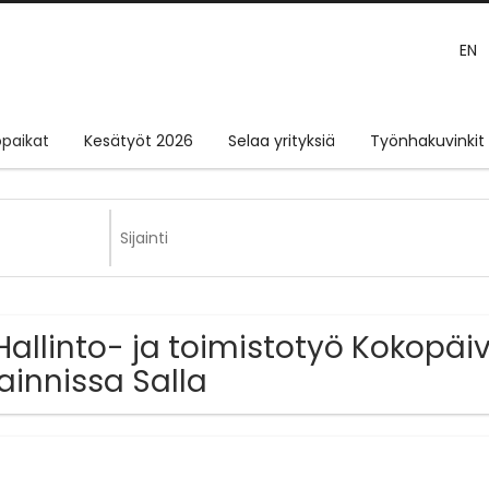
EN
paikat
Kesätyöt 2026
Selaa yrityksiä
Työnhakuvinkit
Hallinto- ja toimistotyö Kokopä
jainnissa Salla