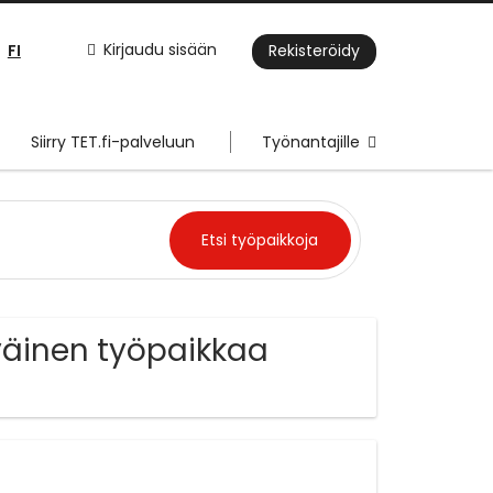
FI
Kirjaudu sisään
Rekisteröidy
Siirry TET.fi-palveluun
Työnantajille
iväinen työpaikkaa