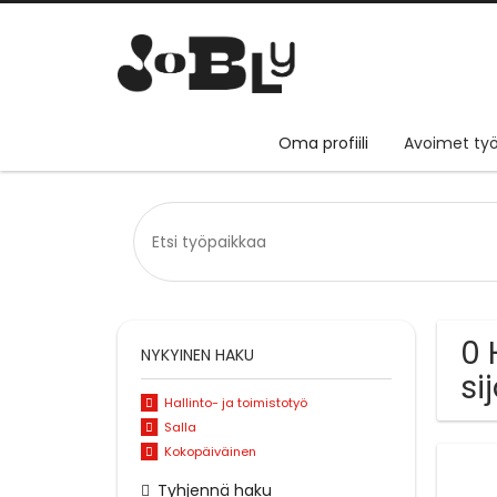
Oma profiili
Avoimet työ
0 
NYKYINEN HAKU
si
Hallinto- ja toimistotyö
Salla
Kokopäiväinen
Tyhjennä haku