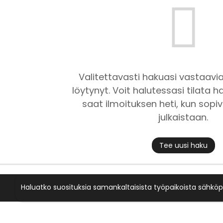
Valitettavasti hakuasi vastaavia
löytynyt. Voit halutessasi tilata ha
saat ilmoituksen heti, kun sopiv
julkaistaan.
Tee uusi haku
Haluatko suosituksia samankaltaisista työpaikoista sähköp