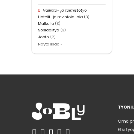
Hallinto- ja toimistotyö
Hotelli- ja ravintola-ala
(3)
Matkailu
(3)
Sosiaalityö
(3)
Johto
(2)
Näytä lisää »
TYÖNHA
Oma prof
Etsi työ