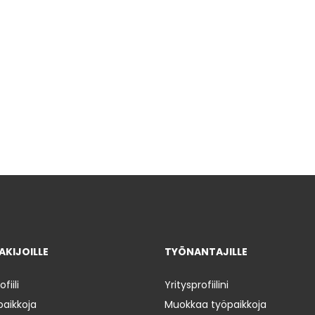
KIJOILLE
TYÖNANTAJILLE
iili
Yritysprofiilini
paikkoja
Muokkaa työpaikkoja