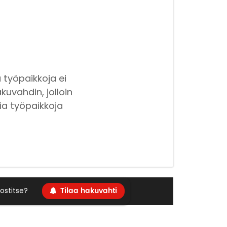
 työpaikkoja ei
kuvahdin, jolloin
ia työpaikkoja
Tilaa hakuvahti
ostitse?