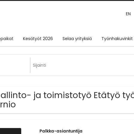
EN
paikat
Kesätyöt 2026
Selaa yrityksiä
Työnhakuvinkit
Hallinto- ja toimistotyö Etätyö ty
rnio
Palkka-asiantuntija