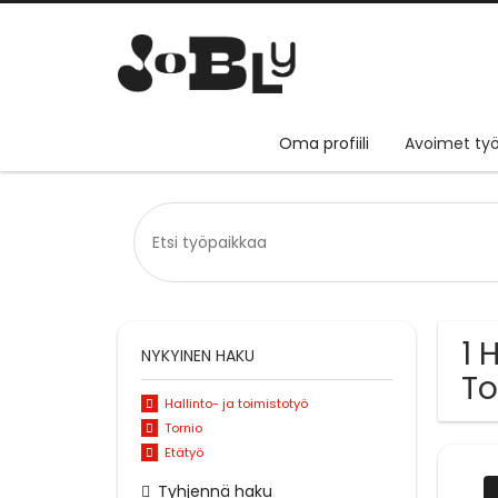
Oma profiili
Avoimet työ
1 
NYKYINEN HAKU
To
Hallinto- ja toimistotyö
Tornio
Etätyö
Tyhjennä haku