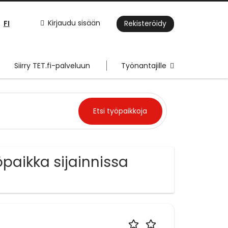
FI
Kirjaudu sisään
Rekisteröidy
Siirry TET.fi-palveluun
Työnantajille
öpaikka sijainnissa