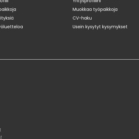
iili
Yritysprofiilini
paikkoja
Muokkaa työpaikkoja
ityksiä
CV-haku
yöluetteloa
Usein kysytyt kysymykset