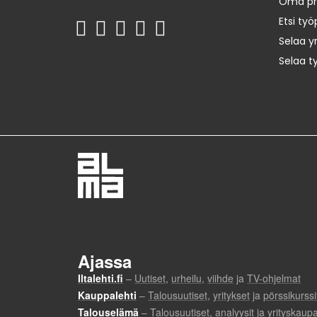
Oma prof
Etsi työ
Selaa yr
Selaa t