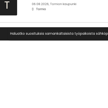
T
06.08.2026,
Tornion kaupunki
Tornio
Haluatko suosituksia samankaltaisista työpaikoista sähköp