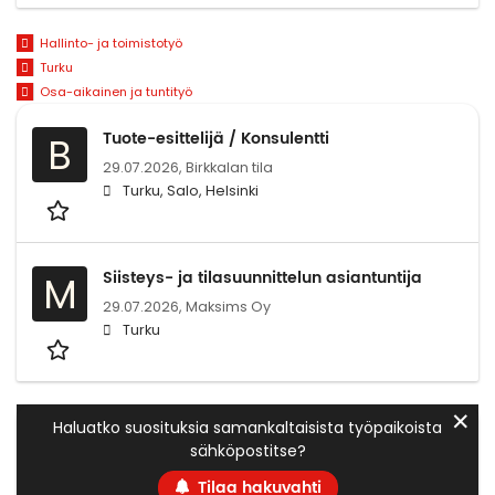
Hallinto- ja toimistotyö
Turku
Osa-aikainen ja tuntityö
Tuote-esittelijä / Konsulentti
B
29.07.2026,
Birkkalan tila
Turku, Salo, Helsinki
Siisteys- ja tilasuunnittelun asiantuntija
M
29.07.2026,
Maksims Oy
Turku
✕
Haluatko suosituksia samankaltaisista työpaikoista
sähköpostitse?
Tilaa hakuvahti