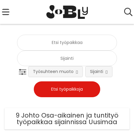
Työsuhteen muoto
Sijainti
Tehtä
9 Johto Osa-aikainen ja tuntityö
työpaikkaa sijainnissa Uusimaa