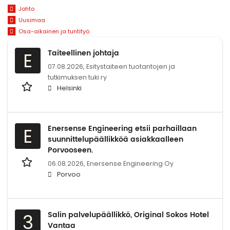
Johto
Uusimaa
Osa-aikainen ja tuntityö
Taiteellinen johtaja
E
07.08.2026,
Esitystaiteen tuotantojen ja
tutkimuksen tuki ry
Helsinki
Enersense Engineering etsii parhaillaan
E
suunnittelupäällikköä asiakkaalleen
Porvooseen.
06.08.2026,
Enersense Engineering Oy
Porvoo
Salin palvelupäällikkö, Original Sokos Hotel
3
Vantaa