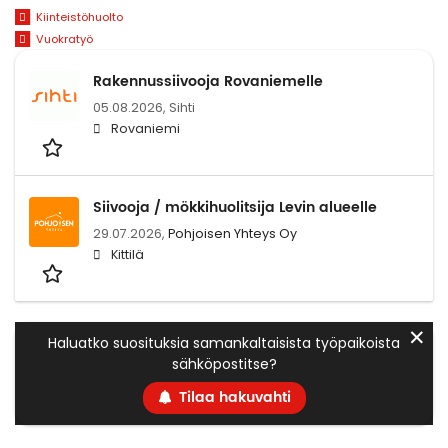
Kiinteistöhuolto
Vuokratyö
Rakennussiivooja Rovaniemelle
05.08.2026,
Sihti
Rovaniemi
Siivooja / mökkihuolitsija Levin alueelle
29.07.2026,
Pohjoisen Yhteys Oy
Kittilä
✕
Haluatko suosituksia samankaltaisista työpaikoista
sähköpostitse?
Tilaa hakuvahti