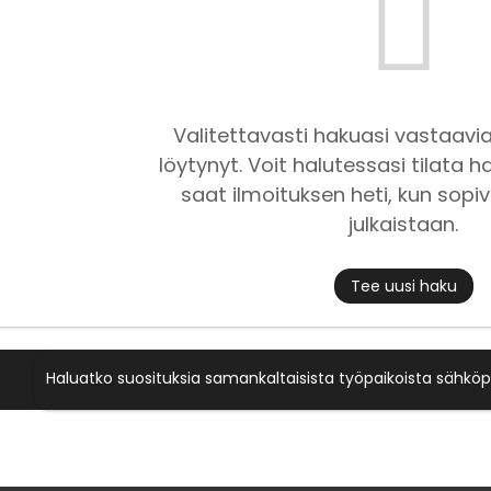
Valitettavasti hakuasi vastaavia
löytynyt. Voit halutessasi tilata ha
saat ilmoituksen heti, kun sopiv
julkaistaan.
Tee uusi haku
Haluatko suosituksia samankaltaisista työpaikoista sähköp