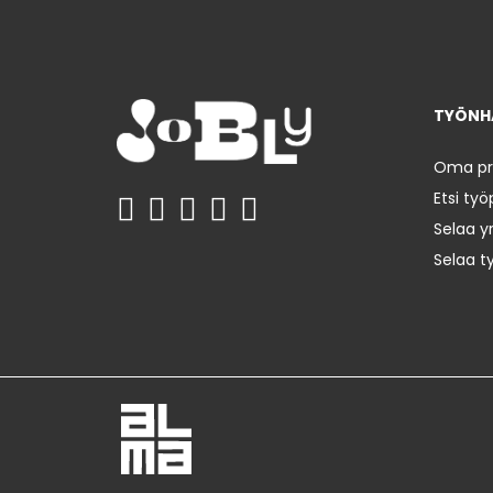
TYÖNHA
Oma prof
Etsi työ
Selaa yr
Selaa t