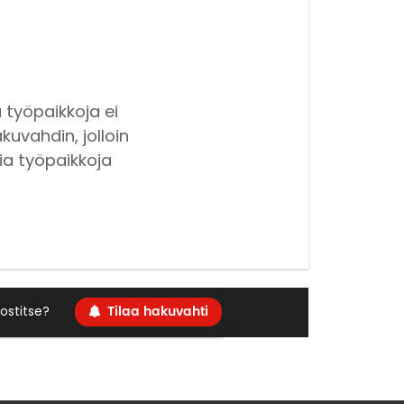
 työpaikkoja ei
kuvahdin, jolloin
ia työpaikkoja
Tilaa hakuvahti
ostitse?