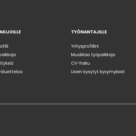
KIJOILLE
TYÖNANTAJILLE
iili
Yritysprofiilini
paikkoja
Muokkaa työpaikkoja
ityksiä
CV-haku
yöluetteloa
Usein kysytyt kysymykset