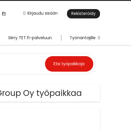
FI
Kirjaudu sisään
Rekisteröidy
Siirry TET.fi-palveluun
Työnantajille
Group Oy työpaikkaa