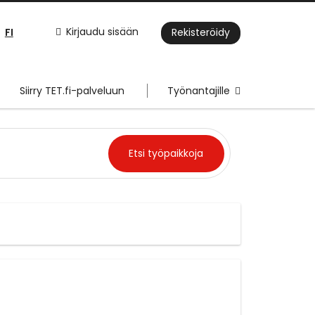
FI
Kirjaudu sisään
Rekisteröidy
Siirry TET.fi-palveluun
Työnantajille