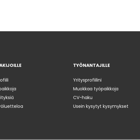
KIJOILLE
TYÖNANTAJILLE
iili
Yritysprofiilini
paikkoja
Muokkaa työpaikkoja
ityksiä
CV-haku
yöluetteloa
Usein kysytyt kysymykset