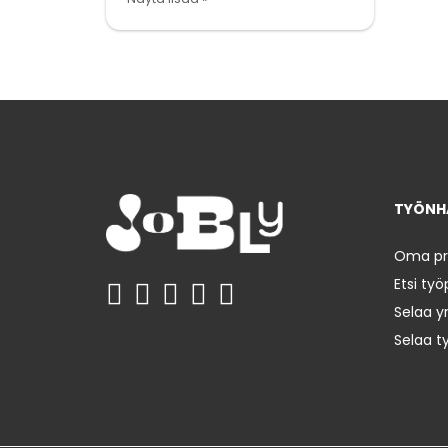
TYÖNHA
Oma prof
Etsi työ
Selaa yr
Selaa t