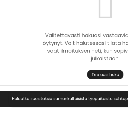
Valitettavasti hakuasi vastaavia
löytynyt. Voit halutessasi tilata ha
saat ilmoituksen heti, kun sopiv
julkaistaan.
Tee uusi haku
Haluatko suosituksia samankaltaisista työpaikoista sähköp