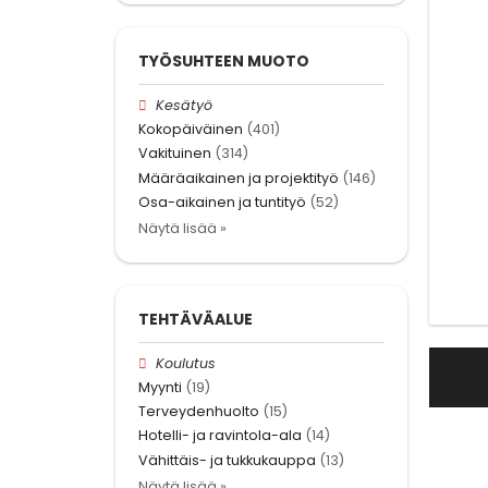
TYÖSUHTEEN MUOTO
Kesätyö
Kokopäiväinen
(401)
Vakituinen
(314)
Määräaikainen ja projektityö
(146)
Osa-aikainen ja tuntityö
(52)
Näytä lisää »
TEHTÄVÄALUE
Koulutus
Myynti
(19)
Terveydenhuolto
(15)
Hotelli- ja ravintola-ala
(14)
Vähittäis- ja tukkukauppa
(13)
Näytä lisää »