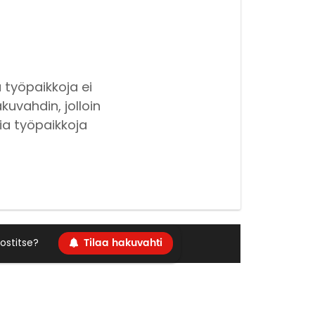
 työpaikkoja ei
kuvahdin, jolloin
ia työpaikkoja
Tilaa hakuvahti
ostitse?