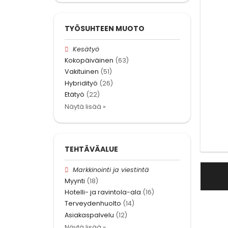
TYÖSUHTEEN MUOTO
Kesätyö
Kokopäiväinen
(63)
Vakituinen
(51)
Hybridityö
(26)
Etätyö
(22)
Näytä lisää »
TEHTÄVÄALUE
Markkinointi ja viestintä
Myynti
(18)
Hotelli- ja ravintola-ala
(16)
Terveydenhuolto
(14)
Asiakaspalvelu
(12)
Näytä lisää »