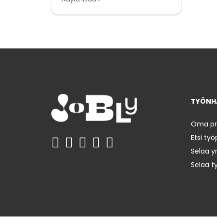
TYÖNHA
Oma prof
Etsi työ
Selaa yr
Selaa t