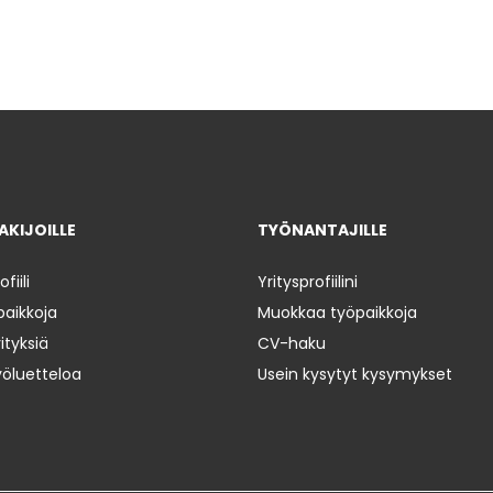
KIJOILLE
TYÖNANTAJILLE
iili
Yritysprofiilini
paikkoja
Muokkaa työpaikkoja
ityksiä
CV-haku
yöluetteloa
Usein kysytyt kysymykset