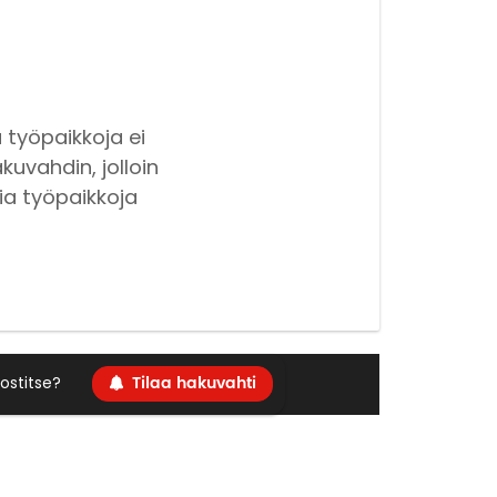
 työpaikkoja ei
kuvahdin, jolloin
ia työpaikkoja
Tilaa hakuvahti
ostitse?