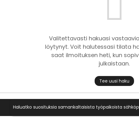
Valitettavasti hakuasi vastaavia
löytynyt. Voit halutessasi tilata ha
saat ilmoituksen heti, kun sopiv
julkaistaan.
Tee uusi haku
Haluatko suosituksia samankaltaisista työpaikoista sähköp