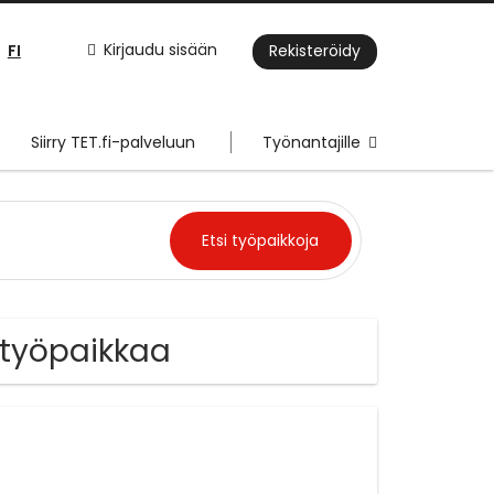
FI
Kirjaudu sisään
Rekisteröidy
Siirry TET.fi-palveluun
Työnantajille
ö työpaikkaa